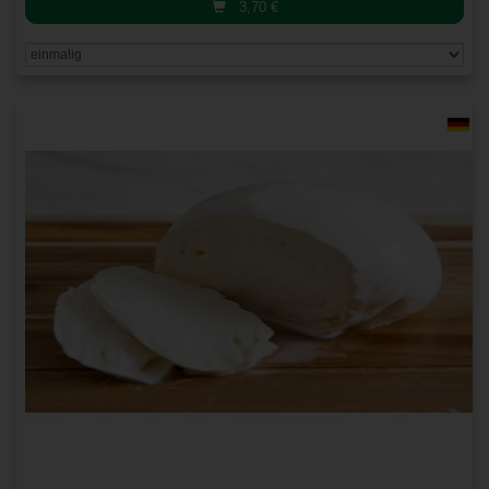
3,70
€