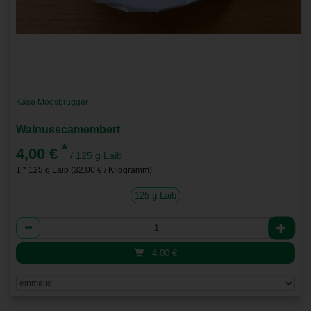
Käse Moosbrugger
Walnusscamembert
*
4,00 €
/ 125 g Laib
1 * 125 g Laib (32,00 € / Kilogramm)
125 g Laib
Anzahl
4,00
€