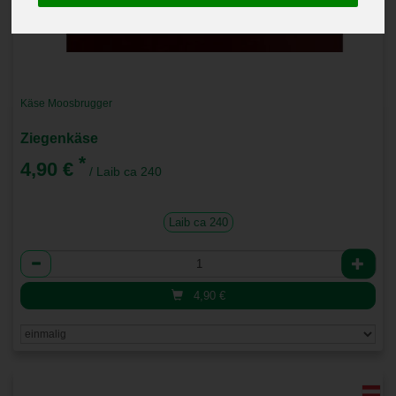
Käse Moosbrugger
Ziegenkäse
*
4,90 €
/ Laib ca 240
Laib ca 240
Anzahl
4,90
€