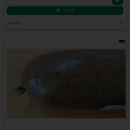
3,50
€