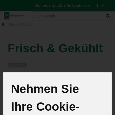
Über uns
Kontakt
So funktioniert's
|
|
|
Produkt
Frisch & Gekühlt
Frisch & Gekühlt
26 von 257
12
Nehmen Sie
Molkereiprodukte
13
Ihre Cookie-
Wurst
13