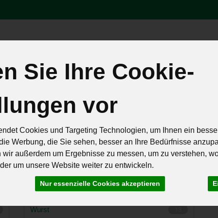
Produk
 Sie Ihre Cookie-
äten
Brot & Eier
Feinkost & Geschenke
Frisch & Geküh
llungen vor
Rezepte
ndet Cookies und Targeting Technologien, um Ihnen ein besser
die Werbung, die Sie sehen, besser an Ihre Bedürfnisse anzup
n wir außerdem um Ergebnisse zu messen, um zu verstehen, w
er um unsere Website weiter zu entwickeln.
hlt
26 von 259
Nur essenzielle Cookies akzeptieren
E
Wurst
13