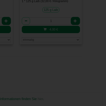
1 * 125 g Laib (32,00 € / Kilogramm)
125 g Laib
Anzahl
4,00
€
 Informationen finden Sie
hier
.