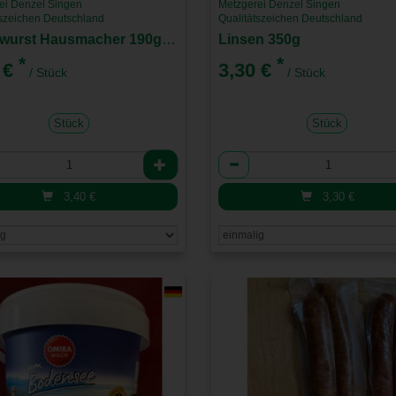
ei Denzel Singen
Metzgerei Denzel Singen
tszeichen Deutschland
Qualitätszeichen Deutschland
Leberwurst Hausmacher 190g Dose
Linsen 350g
*
*
 €
3,30 €
/ Stück
/ Stück
Stück
Stück
l
Anzahl
3,40
€
3,30
€