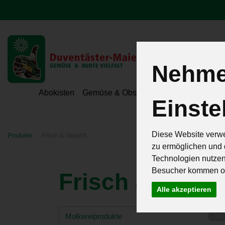
Nehmen
Hoeri - Gemüse
Abokisten
Gemüse & Obst
Hofeigene Spezialit
Einste
Diese Website verwe
Produkte
Frisch & Gekühlt
zu ermöglichen und 
Technologien nutze
Besucher kommen od
Frisch & Gekü
Alle akzeptieren
Molkereiprodukte
13