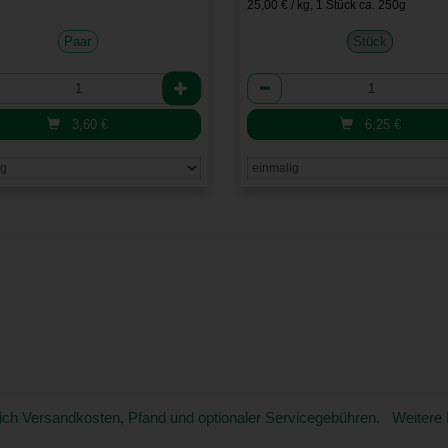
25,00 € / kg, 1 Stück ca. 250g
Paar
Stück
l
Anzahl
3,60
€
6,25
€
üglich Versandkosten, Pfand und optionaler Servicegebühren. Weitere