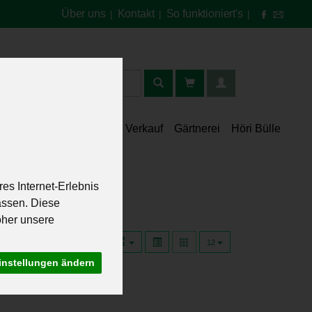
Über uns
Kontakt
So funktioniert's
|
|
|
t
lt
Speisekammer
Verkauf
Gärtnerei
Höri Bülle
es Internet-Erlebnis
assen. Diese
oher unsere
12
instellungen ändern