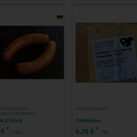
ei Denzel Singen
Käse Moosbrugger
tszeichen Deutschland
la 2 Stück
Trüffelkäse
*
*
 €
6,25 €
/ Paar
/ Stk