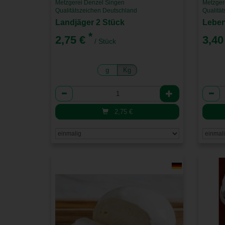
Metzgerei Denzel Singen
Metzger
Qualitätszeichen Deutschland
Qualitä
Landjäger 2 Stück
*
2,75 €
3,40
/ Stück
g
Kg
Anzahl
Anzah
2,75
€