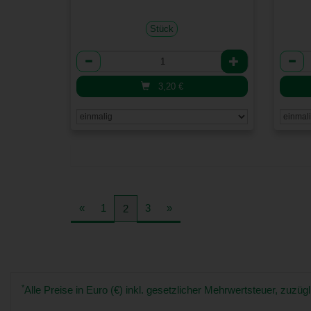
Stück
Anzahl
Anzah
3,20
€
«
1
3
»
2
*
Alle Preise in Euro (€) inkl. gesetzlicher Mehrwertsteuer, zuz