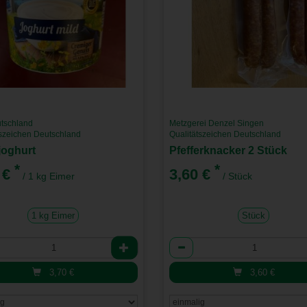
tschland
Metzgerei Denzel Singen
tszeichen Deutschland
Qualitätszeichen Deutschland
joghurt
Pfefferknacker 2 Stück
*
*
 €
3,60 €
/ 1 kg Eimer
/ Stück
1 kg Eimer
Stück
l
Anzahl
3,70
€
3,60
€