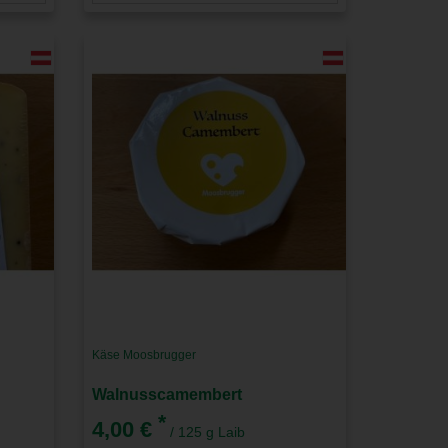
Käse Moosbrugger
Walnusscamembert
*
4,00 €
/ 125 g Laib