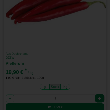
Aus Deutschland
QZBW
Pfefferoni
*
19,90 €
/ kg
1,99 € / Stk, 1 Stück ca. 100g
g
Stück
Kg
Anzahl
1,99
€