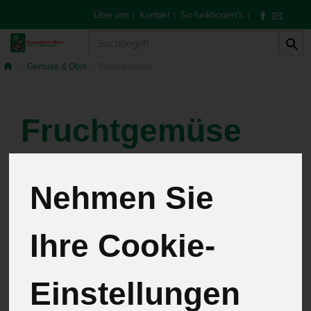
Über uns
Kontakt
So funktioniert's
|
|
|
Produkt
Gemüse & Obst
Fruchtgemüse
Fruchtgemüse
21 von 259
Nehmen Sie
12
Ihre Cookie-
Einstellungen
Hersteller
Allergene