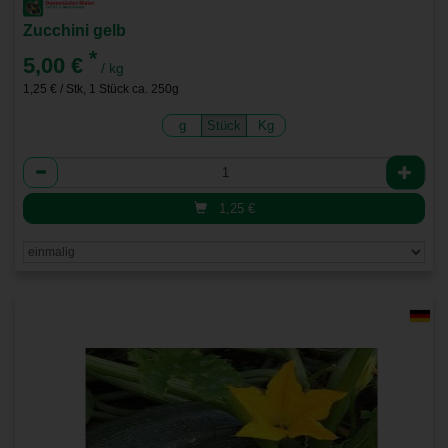
Zucchini gelb
*
5,00 €
/ kg
1,25 € / Stk, 1 Stück ca. 250g
g
Stück
Kg
Anzahl
1,25
€