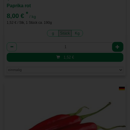
Paprika rot
*
8,00 €
/ kg
1,52 € / Stk, 1 Stück ca. 190g
g
Stück
Kg
Anzahl
1,52
€