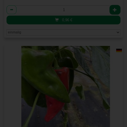
Anzahl
0,96
€