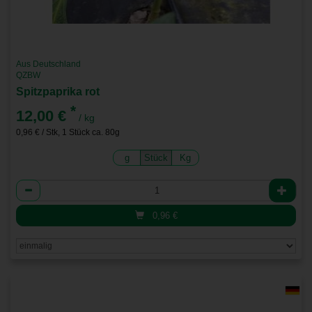
Aus Deutschland
QZBW
Spitzpaprika rot
*
12,00 €
/ kg
0,96 € / Stk, 1 Stück ca. 80g
g
Stück
Kg
Anzahl
0,96
€