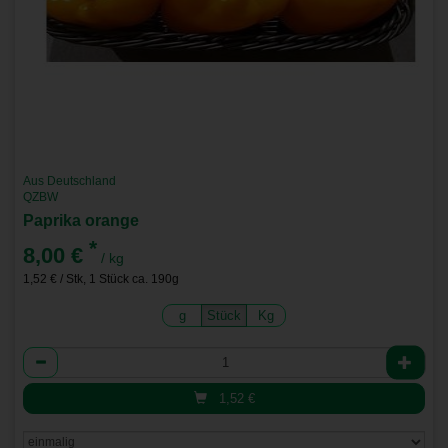
Aus Deutschland
QZBW
Paprika orange
*
8,00 €
/ kg
1,52 € / Stk, 1 Stück ca. 190g
g
Stück
Kg
Anzahl
1,52
€