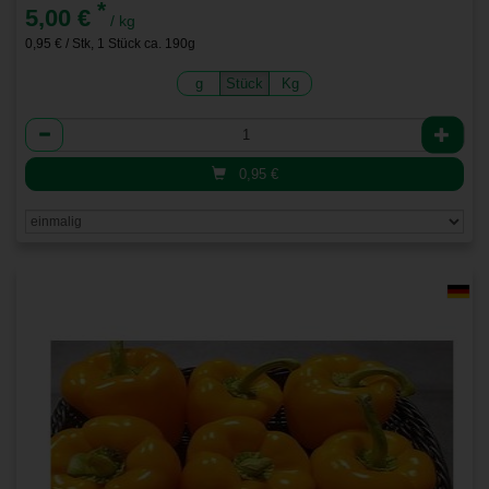
*
5,00 €
/ kg
0,95 € / Stk, 1 Stück ca. 190g
g
Stück
Kg
Anzahl
0,95
€