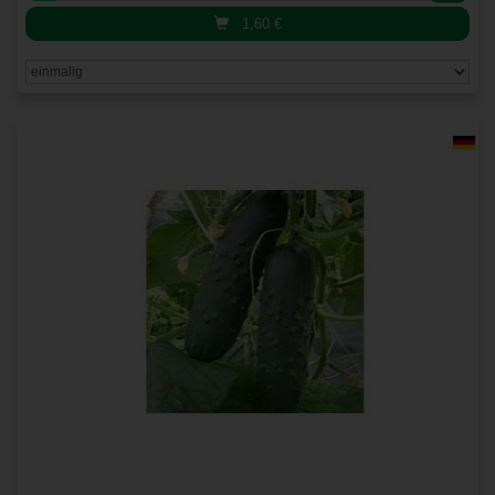
1,60
€