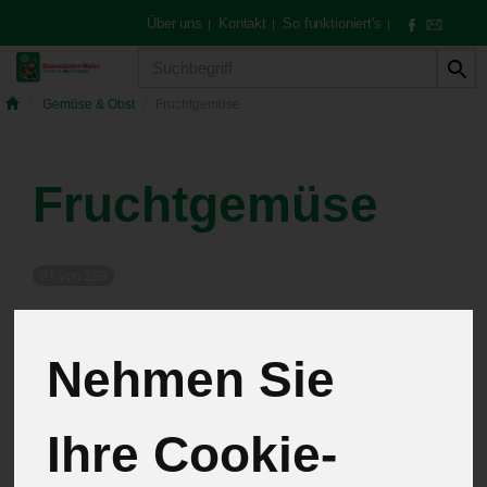
Über uns
Kontakt
So funktioniert's
|
|
|
Produkt
Gemüse & Obst
Fruchtgemüse
Fruchtgemüse
21 von 259
12
Nehmen Sie
Ihre Cookie-
Hersteller
Allergene