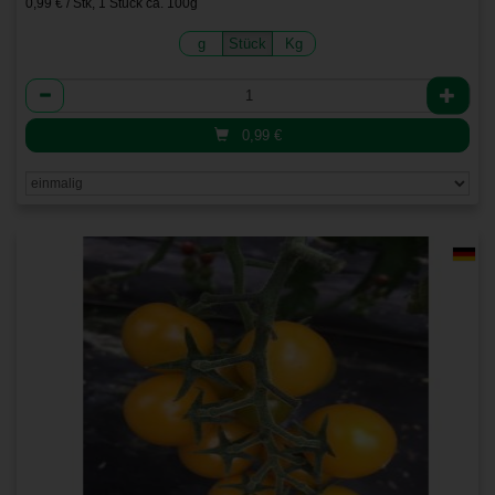
0,99 € / Stk, 1 Stück ca. 100g
g
Stück
Kg
Anzahl
0,99
€