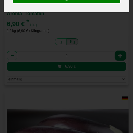
Aroma- Tomaten
*
6,90 €
/ kg
1 * kg (6,90 € / Kilogramm)
g
Kg
Anzahl
6,90
€