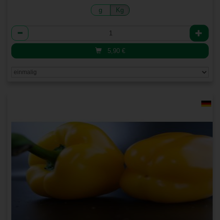
g
Kg
Anzahl
5,90
€