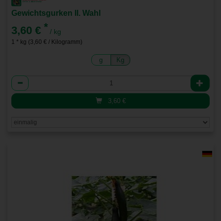
Gewichtsgurken II. Wahl
*
3,60 €
/ kg
1 * kg (3,60 € / Kilogramm)
g
Kg
Anzahl
3,60
€