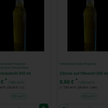
nprodukte Regional
Hofladenprodukte Regional
tszeichen Deutschland
nkräuteröl 250 ml
Zitrone auf Olivenöl 250 ml
*
*
 €
9,60 €
/ 250 ml Fl.
/ 250 ml Fl.
l Fl. (38,40 € / 1 l)
1 * 250 ml Fl. (38,40 € / Liter)
250 ml Fl.
250 ml Fl.
l
Anzahl