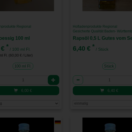
nprodukte Regional
Hofladenprodukte Regional
Gesicherte Qualität Baden- Württem
essig 100 ml
Rapsöl 0,5 L Gutes vom S
*
*
 €
6,40 €
/ 100 ml Fl.
/ Stück
l Fl. (60,00 € / Liter)
100 ml Fl.
Stück
l
Anzahl
6,00
€
6,40
€