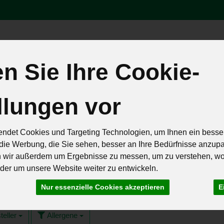
Produk
 Sie Ihre Cookie-
äten
Brot & Eier
Feinkost & Geschenke
Frisch & Geküh
llungen vor
Rezepte
ndet Cookies und Targeting Technologien, um Ihnen ein besser
die Werbung, die Sie sehen, besser an Ihre Bedürfnisse anzup
n wir außerdem um Ergebnisse zu messen, um zu verstehen, w
er um unsere Website weiter zu entwickeln.
59
Nur essenzielle Cookies akzeptieren
E
teller
Allergene