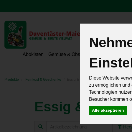
Nehmen
Hoeri - Gemüse
Abokisten
Gemüse & Obst
Hofeigene Spezialit
Einste
Diese Website verwe
Produkte
Feinkost & Geschenke
Essig & Öle
zu ermöglichen und 
Technologien nutze
Besucher kommen od
Essig & Öle
15 von 2
Alle akzeptieren
Hers