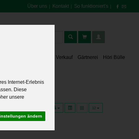
Über uns
Kontakt
So funktioniert's
|
|
|
t
lt
Speisekammer
Verkauf
Gärtnerei
Höri Bülle
es Internet-Erlebnis
assen. Diese
oher unsere
12
instellungen ändern