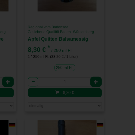
Regional vom Bodensee
berg
Gesicherte Qualität Baden- Württemberg
ee
Apfel Quitten Balsamessig
*
8,30 €
/ 250 ml Fl.
1 * 250 ml Fl. (33,20 € / 1 Liter)
250 ml Fl.
Anzahl
8,30
€