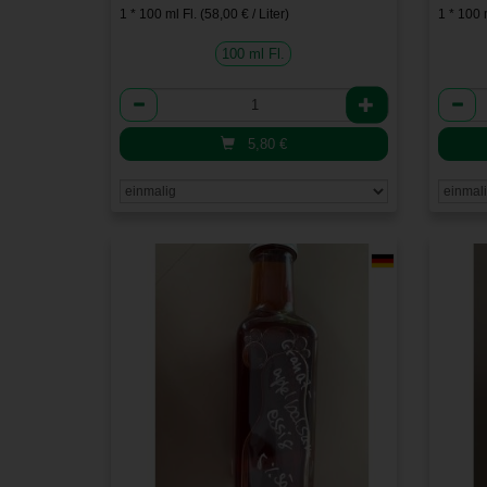
1 * 100 ml Fl. (58,00 € / Liter)
1 * 100 m
100 ml Fl.
Anzahl
Anzah
5,80
€