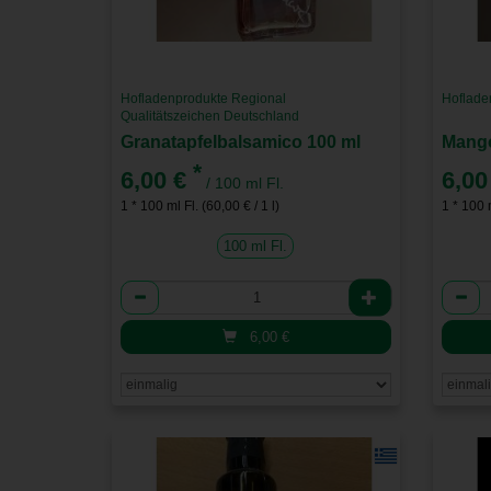
Hofladenprodukte Regional
Hoflade
Qualitätszeichen Deutschland
Granatapfelbalsamico 100 ml
Mango
*
6,00 €
6,00
/ 100 ml Fl.
1 * 100 ml Fl. (60,00 € / 1 l)
1 * 100 m
100 ml Fl.
Anzahl
Anzah
6,00
€