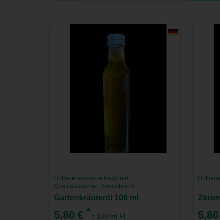
Hofladenprodukte Regional
Hoflade
Qualitätszeichen Deutschland
Gartenkräuteröl 100 ml
Zitron
*
5,80 €
5,80
/ 100 ml Fl.