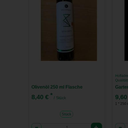
Hoflade
Qualitä
Olivenöl 250 ml Flasche
Garte
*
8,40 €
9,60
/ Stück
1 * 250 m
Stück
Anzahl
Anzah