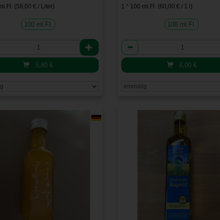
l Fl. (58,00 € / Liter)
1 * 100 ml Fl. (60,00 € / 1 l)
100 ml Fl.
100 ml Fl.
l
Anzahl
5,80
€
6,00
€