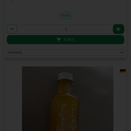
Stück
Anzahl
8,40
€