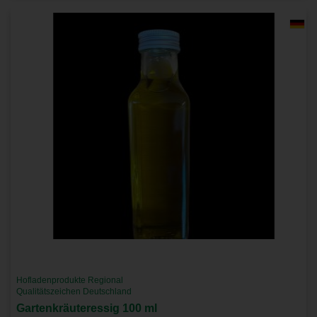
Hofladenprodukte Regional
Qualitätszeichen Deutschland
Gartenkräuteressig 100 ml