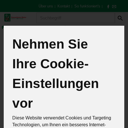
Über uns
Kontakt
So funktioniert's
|
|
|
Produkt
Feinkost & Geschenke
Essig & Öle
Nehmen Sie
Essig & Öle
15 von 257
Ihre Cookie-
12
Einstellungen
vor
Hersteller
Allergene
Diese Website verwendet Cookies und Targeting
Technologien, um Ihnen ein besseres Internet-