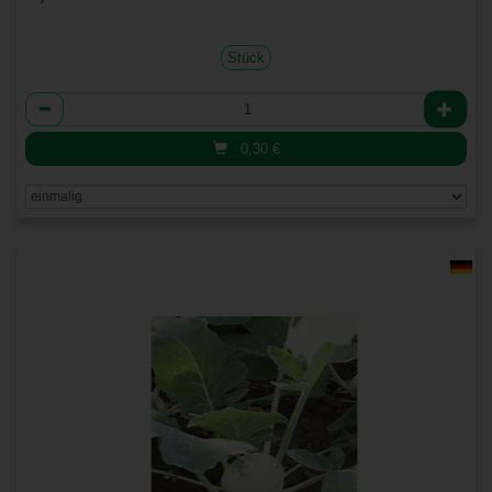
Stück
Anzahl
0,30
€