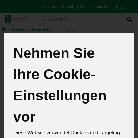
Über uns
Kontakt
So funktioniert's
|
|
|
Produkt
Hofeigene Spezialitäten
Pflanzen
Nehmen Sie
Pflanzen
4 von 257
Ihre Cookie-
12
Einstellungen
Hersteller
Allergene
vor
Diese Website verwendet Cookies und Targeting