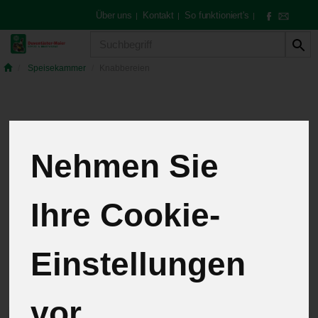
Über uns
Kontakt
So funktioniert's
|
|
|
Produkt
Speisekammer
Knabbereien
Knabbereien
7 von 259
Nehmen Sie
12
Ihre Cookie-
Hersteller
Allergene
Einstellungen
vor