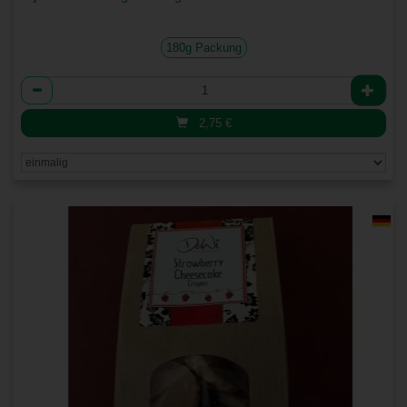
180g Packung
Anzahl
2,75
€