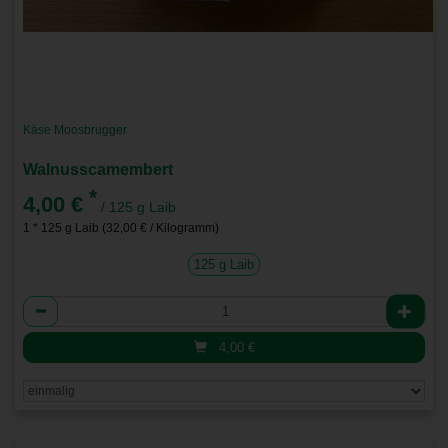
Käse Moosbrugger
Walnusscamembert
*
4,00 €
/ 125 g Laib
1 * 125 g Laib (32,00 € / Kilogramm)
125 g Laib
Anzahl
4,00
€