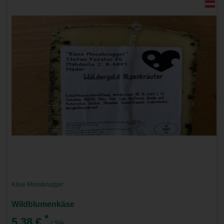
Käse Moosbrugger
Wildblumenkäse
*
5,38 €
/ Stk