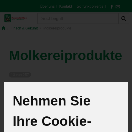
Über uns
Kontakt
So funktioniert's
|
|
|
Produkt
Frisch & Gekühlt
Molkereiprodukte
Molkereiprodukte
13 von 257
12
Nehmen Sie
Ihre Cookie-
Hersteller
Allergene