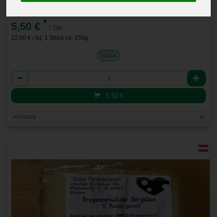
Bergkäse 5-6 Monate
*
5,50 €
/ Stk
22,00 € / kg, 1 Stück ca. 250g
Stück
Anzahl
5,50
€