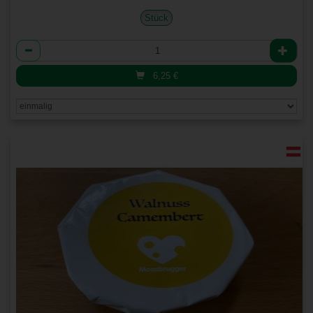
Stück
Anzahl
6,25
€