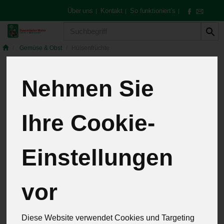
Über uns
Kontakt
So funktioniert's
|
|
|
Produkt
Gemüse & Obst
Hülsenfrüchte
Nehmen Sie
Hülsenfrüchte
Ihre Cookie-
4 von 257
Einstellungen
12
vor
Hersteller
Allergene
Diese Website verwendet Cookies und Targeting