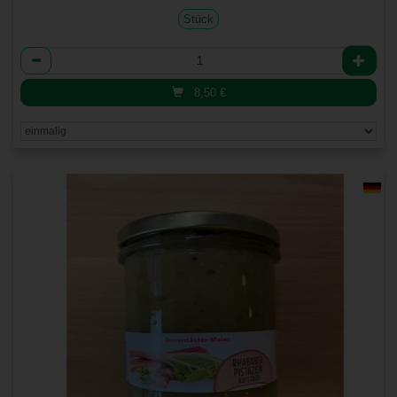
Stück
Anzahl
8,50
€