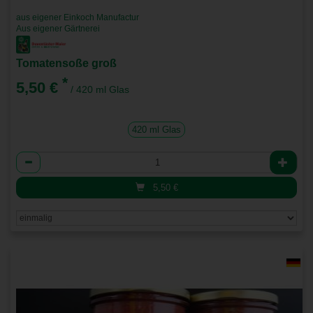
aus eigener Einkoch Manufactur
Aus eigener Gärtnerei
Tomatensoße groß
*
5,50 €
/ 420 ml Glas
420 ml Glas
Anzahl
5,50
€