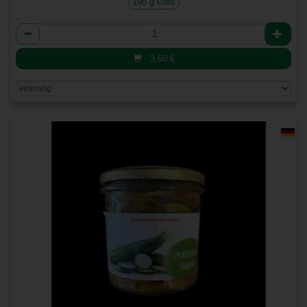
195 g Glas
Anzahl
3,60
€