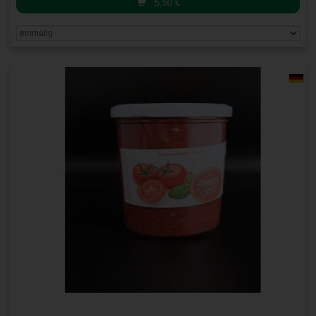
5,50
€