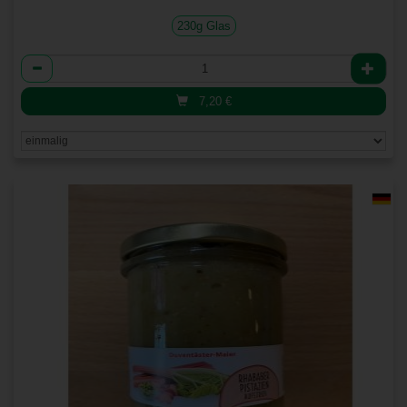
230g Glas
Anzahl
7,20
€