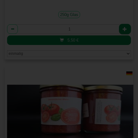
250g Glas
Anzahl
5,50
€