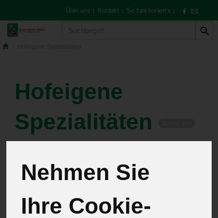
Über uns
Kontakt
So funktioniert's
|
|
|
Produkt
Hofeigene Spezialitäten
Hofeigene
Spezialitäten
20 von 257
12
Nehmen Sie
Pflanzen
4
Ihre Cookie-