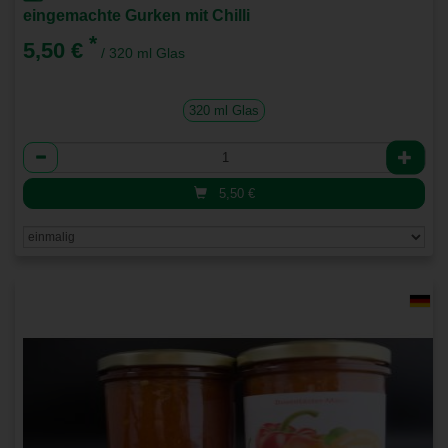
eingemachte Gurken mit Chilli
*
5,50 €
/ 320 ml Glas
320 ml Glas
Anzahl
5,50
€