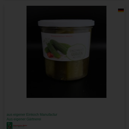
aus eigener Einkoch Manufactur
Aus eigener Gärtnerei