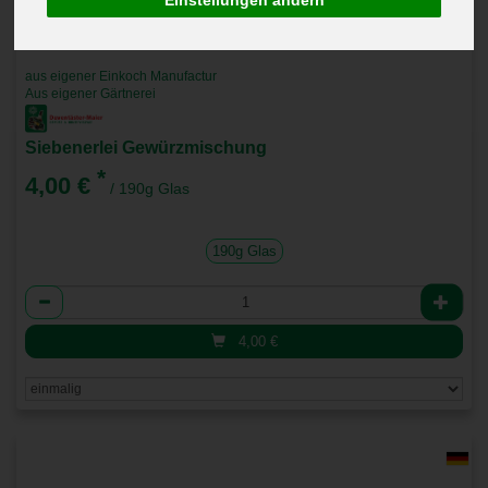
aus eigener Einkoch Manufactur
Aus eigener Gärtnerei
Siebenerlei Gewürzmischung
*
4,00 €
/ 190g Glas
190g Glas
Anzahl
4,00
€