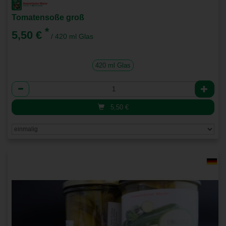
Tomatensoße groß
*
5,50 €
/ 420 ml Glas
420 ml Glas
Anzahl
5,50
€