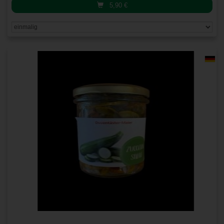
5,90
€