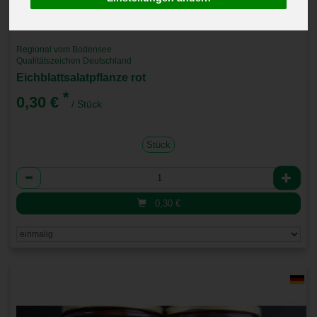
Regional vom Bodensee
Qualitätszeichen Deutschland
Eichblattsalatpflanze rot
*
0,30 €
/ Stück
Stück
Anzahl
0,30
€