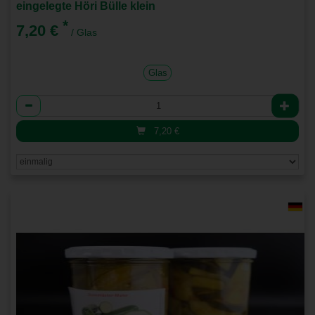
eingelegte Höri Bülle klein
*
7,20 €
/ Glas
Glas
Anzahl
7,20
€