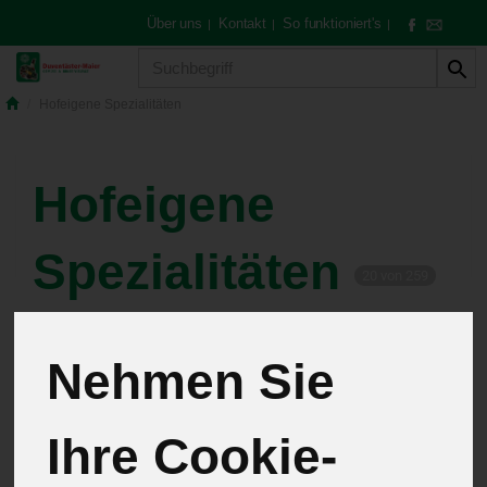
Über uns
Kontakt
So funktioniert's
|
|
|
Produkt
Hofeigene Spezialitäten
Hofeigene
Spezialitäten
20 von 259
12
Nehmen Sie
Pflanzen
4
Ihre Cookie-