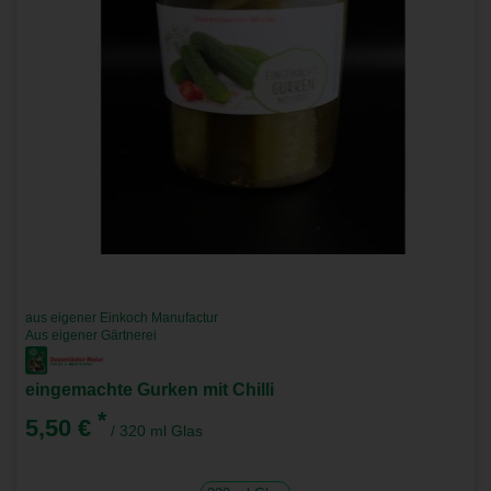
aus eigener Einkoch Manufactur
Aus eigener Gärtnerei
eingemachte Gurken mit Chilli
*
5,50 €
/ 320 ml Glas