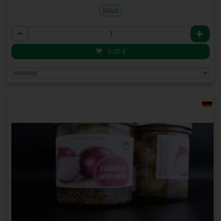
Stück
Anzahl
6,00
€