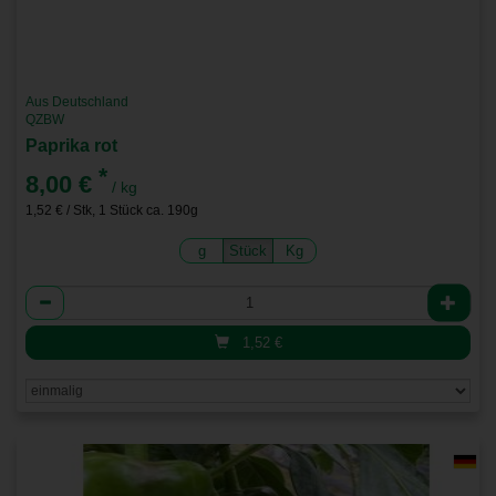
Aus Deutschland
QZBW
Paprika rot
*
8,00 €
/ kg
1,52 € / Stk, 1 Stück ca. 190g
g
Stück
Kg
Anzahl
1,52
€