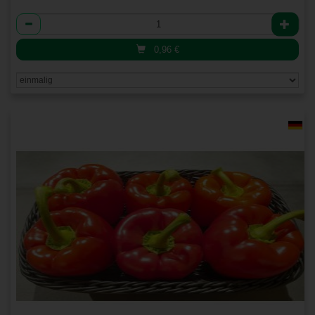
Anzahl
0,96
€