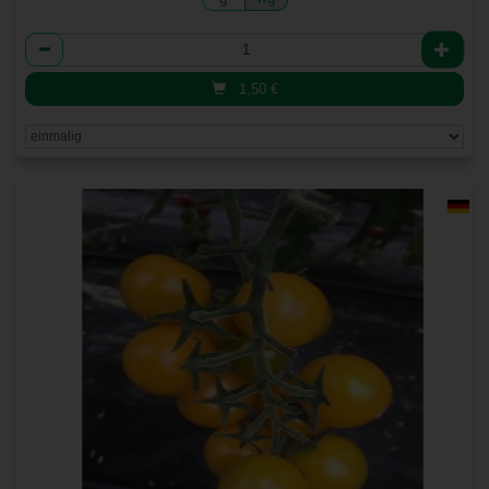
Anzahl
1,50
€