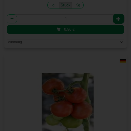
g
Stück
Kg
Anzahl
0,96
€