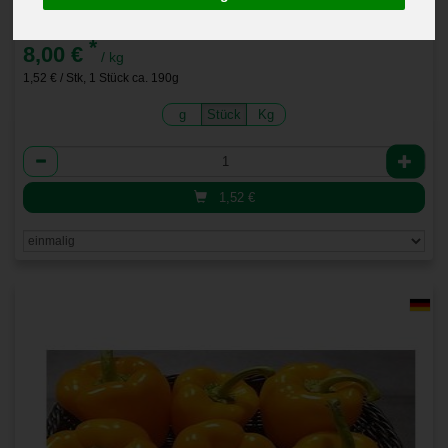
Paprika gelb
*
8,00 €
/ kg
1,52 € / Stk, 1 Stück ca. 190g
g
Stück
Kg
Anzahl
1,52
€