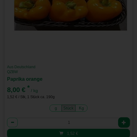
Aus Deutschland
QZBW
Paprika orange
*
8,00 €
/ kg
1,52 € / Stk, 1 Stück ca. 190g
g
Stück
Kg
Anzahl
1,52
€