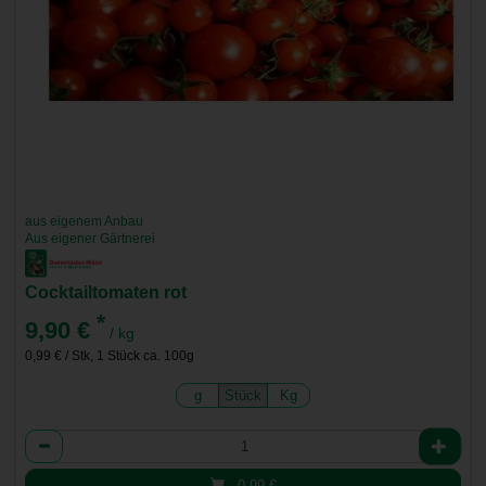
aus eigenem Anbau
Aus eigener Gärtnerei
Cocktailtomaten rot
*
9,90 €
/ kg
0,99 € / Stk, 1 Stück ca. 100g
g
Stück
Kg
Anzahl
0,99
€