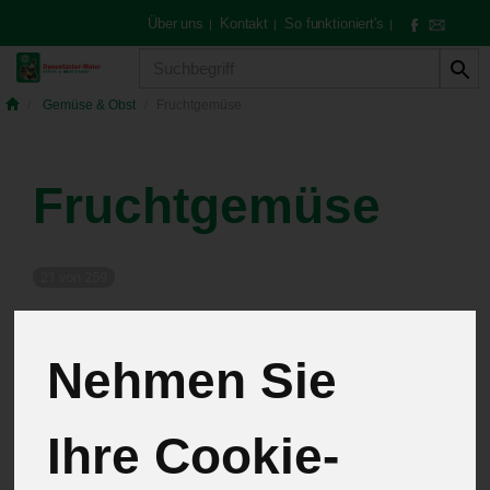
Über uns
Kontakt
So funktioniert's
|
|
|
Produkt
Gemüse & Obst
Fruchtgemüse
Fruchtgemüse
21 von 259
12
Nehmen Sie
Ihre Cookie-
Hersteller
Allergene