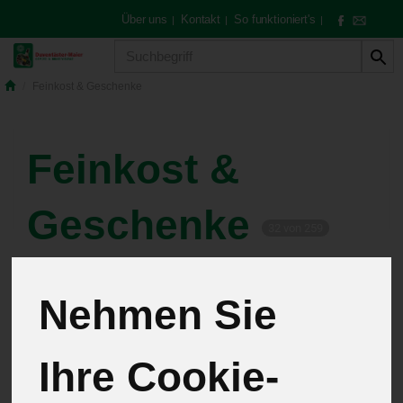
Über uns
Kontakt
So funktioniert's
|
|
|
Produkt
Feinkost & Geschenke
Feinkost &
Geschenke
32 von 259
12
Nehmen Sie
Büllesspezialitäten
9
Ihre Cookie-
Essig & Öle
15