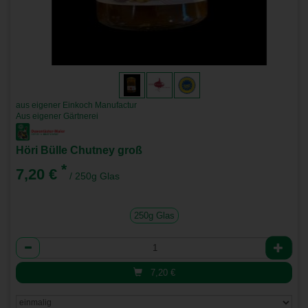
aus eigener Einkoch Manufactur
Aus eigener Gärtnerei
Höri Bülle Chutney groß
*
7,20 €
/ 250g Glas
250g Glas
Anzahl
7,20
€