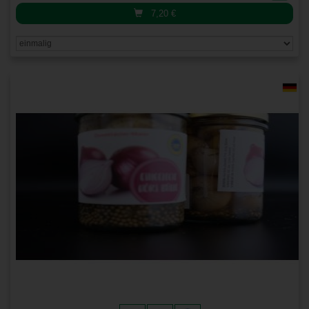
7,20
€