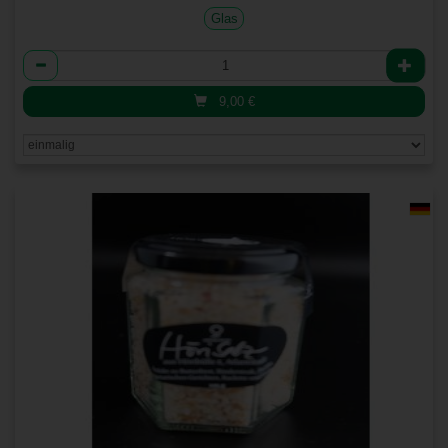
Glas
Anzahl
9,00
€