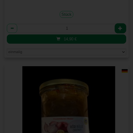
Stück
Anzahl
14,90
€