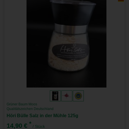
Grüner Baum Moos
Qualitätszeichen Deutschland
Höri Bülle Salz in der Mühle 125g
*
14,90 €
/ Stück